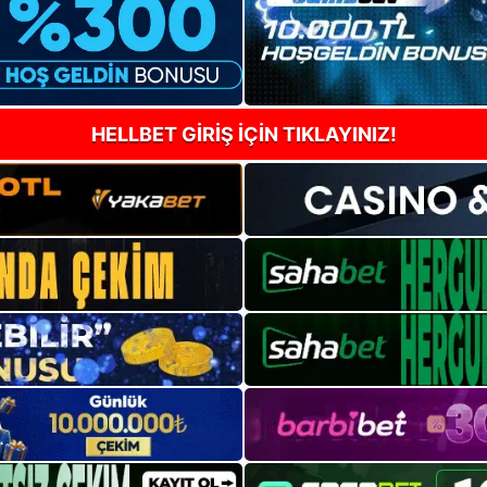
HELLBET GİRİŞ İÇİN TIKLAYINIZ!