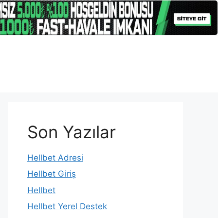
Son Yazılar
Hellbet Adresi
Hellbet Giriş
Hellbet
Hellbet Yerel Destek