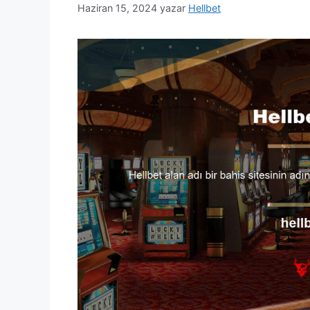
Haziran 15, 2024
yazar
Hellbet