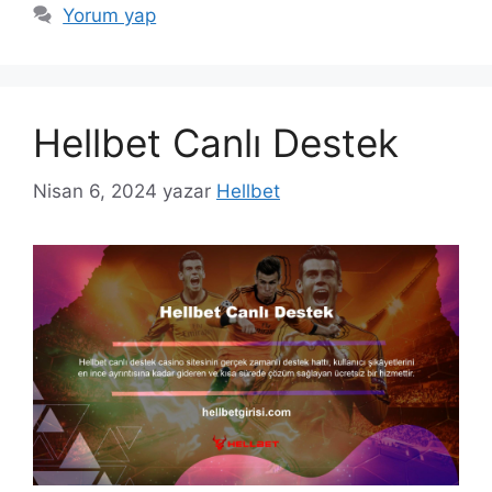
Yorum yap
Hellbet Canlı Destek
Nisan 6, 2024
yazar
Hellbet