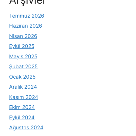
Temmuz 2026
Haziran 2026
Nisan 2026
Eylül 2025
Mayıs 2025
Şubat 2025
Ocak 2025
Aralık 2024
Kasım 2024
Ekim 2024
Eylül 2024
Ağustos 2024