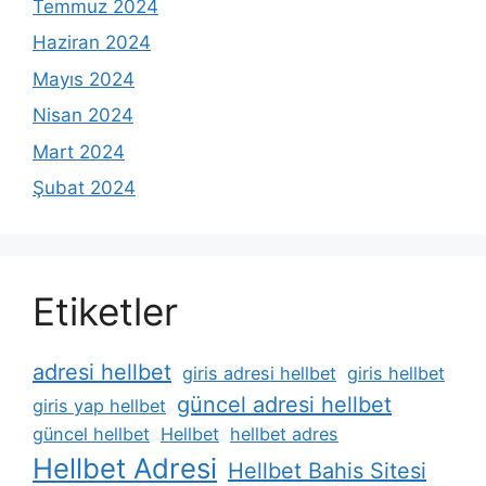
Temmuz 2024
Haziran 2024
Mayıs 2024
Nisan 2024
Mart 2024
Şubat 2024
Etiketler
adresi hellbet
giris adresi hellbet
giris hellbet
güncel adresi hellbet
giris yap hellbet
güncel hellbet
Hellbet
hellbet adres
Hellbet Adresi
Hellbet Bahis Sitesi