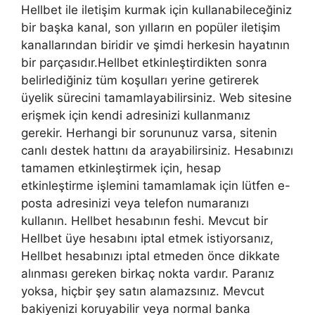
Hellbet ile iletişim kurmak için kullanabileceğiniz
bir başka kanal, son yılların en popüler iletişim
kanallarından biridir ve şimdi herkesin hayatının
bir parçasıdır.Hellbet etkinleştirdikten sonra
belirlediğiniz tüm koşulları yerine getirerek
üyelik sürecini tamamlayabilirsiniz. Web sitesine
erişmek için kendi adresinizi kullanmanız
gerekir. Herhangi bir sorununuz varsa, sitenin
canlı destek hattını da arayabilirsiniz. Hesabınızı
tamamen etkinleştirmek için, hesap
etkinleştirme işlemini tamamlamak için lütfen e-
posta adresinizi veya telefon numaranızı
kullanın. Hellbet hesabının feshi. Mevcut bir
Hellbet üye hesabını iptal etmek istiyorsanız,
Hellbet hesabınızı iptal etmeden önce dikkate
alınması gereken birkaç nokta vardır. Paranız
yoksa, hiçbir şey satın alamazsınız. Mevcut
bakiyenizi koruyabilir veya normal banka