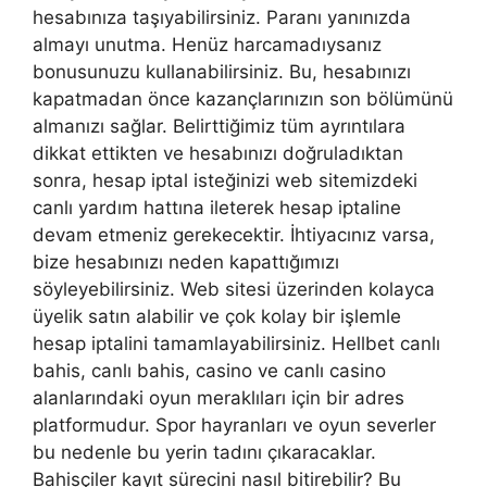
hesabınıza taşıyabilirsiniz. Paranı yanınızda
almayı unutma. Henüz harcamadıysanız
bonusunuzu kullanabilirsiniz. Bu, hesabınızı
kapatmadan önce kazançlarınızın son bölümünü
almanızı sağlar. Belirttiğimiz tüm ayrıntılara
dikkat ettikten ve hesabınızı doğruladıktan
sonra, hesap iptal isteğinizi web sitemizdeki
canlı yardım hattına ileterek hesap iptaline
devam etmeniz gerekecektir. İhtiyacınız varsa,
bize hesabınızı neden kapattığımızı
söyleyebilirsiniz. Web sitesi üzerinden kolayca
üyelik satın alabilir ve çok kolay bir işlemle
hesap iptalini tamamlayabilirsiniz. Hellbet canlı
bahis, canlı bahis, casino ve canlı casino
alanlarındaki oyun meraklıları için bir adres
platformudur. Spor hayranları ve oyun severler
bu nedenle bu yerin tadını çıkaracaklar.
Bahisçiler kayıt sürecini nasıl bitirebilir? Bu