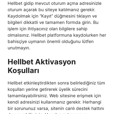
Hellbet gidip mevcut oturum açma adresinizle
oturum açarak bu siteye katılmanız gerekir.
Kaydolmak için “Kayıt” düğmesini tıklayın ve
bilgileri dikkatli ve tamamen formda girin. Bu
işlem için ihtiyacınız olan bilgilere sahip
olmalısınız. Hellbet platformuna kaydolurken her
bahisçiye uymanın önemli olduğunu lütfen
unutmayın.
Hellbet Aktivasyon
Koşulları
Hellbet etkinleştirdikten sonra belirlediğiniz tüm
koşulları yerine getirerek üyelik sürecini
tamamlayabilirsiniz. Web sitesine erişmek için
kendi adresinizi kullanmanız gerekir. Herhangi
bir sorununuz varsa, sitenin canlı destek hattını