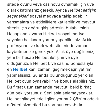
sitede oyunu veya casinoyu oynamak için üye
olarak katılmanız gerekir. Ayrıca
Hellbet i̇letişim
seçenekleri
sosyal medyada takip edebilir,
yarışmalara ve etkinliklere katılabilir ve mevcut
siteniz için doğru giriş adresini bulabilirsiniz.
Hesaplarınız varsa Hellbet sosyal medya
yayınları hakkında yorum yapabilirsiniz. Artık
profesyonel ve karlı web sitelerinde zaman
kaybetmenize gerek yok. Artık üye değilseniz,
yeni bir hesap Hellbet iletişimi ve üye
olduğunuzda Hellbet Live casino bonuslarıyla
en
Hellbet
karlı zamanı geçirmek için yatırım
yapmalısınız. Şu anda bulunduğunuz yer olan
Hellbet oyun oynayabilir ve bonus alabilirsiniz.
Bu fırsat uzun zamandır mevcut, belki birkaç
gün bekliyorsunuz. Seni asla anlamayacaklar.
Hellbet şikayetlerle ilgileniyor mu? Çözüm odaklı
müşteri hizmetleri bu sorunun cevabıdır.