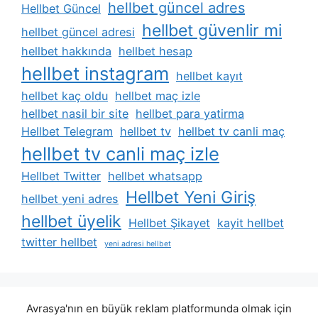
hellbet güncel adres
Hellbet Güncel
hellbet güvenlir mi
hellbet güncel adresi
hellbet hakkında
hellbet hesap
hellbet instagram
hellbet kayıt
hellbet kaç oldu
hellbet maç izle
hellbet nasil bir site
hellbet para yatirma
Hellbet Telegram
hellbet tv
hellbet tv canli maç
hellbet tv canli maç izle
Hellbet Twitter
hellbet whatsapp
Hellbet Yeni Giriş
hellbet yeni adres
hellbet üyelik
Hellbet Şikayet
kayit hellbet
twitter hellbet
yeni adresi hellbet
Avrasya'nın en büyük reklam platformunda olmak için