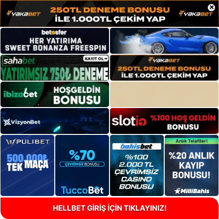
×
HELLBET GİRİŞ İÇİN TIKLAYINIZ!