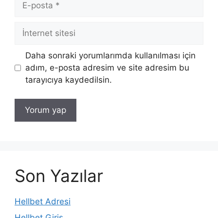
posta
İnternet
sitesi
Daha sonraki yorumlarımda kullanılması için
adım, e-posta adresim ve site adresim bu
tarayıcıya kaydedilsin.
Son Yazılar
Hellbet Adresi
Hellbet Giriş