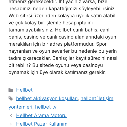
etmeniz gerekecektir. İhtiyacınız varsa, bize
hesabınızı neden kapattığımızı söyleyebilirsiniz.
Web sitesi üzerinden kolayca üyelik satın alabilir
ve çok kolay bir işlemle hesap iptalini
tamamlayabilirsiniz. Hellbet canlı bahis, canlı
bahis, casino ve canlı casino alanlarındaki oyun
meraklıları için bir adres platformudur. Spor
hayranları ve oyun severler bu nedenle bu yerin
tadını çıkaracaklar. Bahisçiler kayıt sürecini nasıl
bitirebilir? Bu sitede oyunu veya casinoyu
oynamak için üye olarak katılmanız gerekir.
Kategoriler
Hellbet
Etiketler
hellbet aktivasyon koşulları
,
hellbet i̇letişim
yöntemleri
,
hellbet tv
Hellbet Arama Motoru
Hellbet Pazar Kullanımı