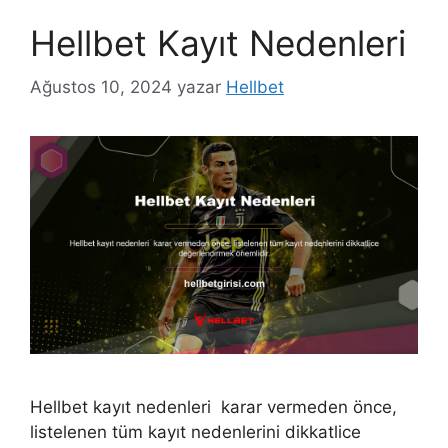
Hellbet Kayıt Nedenleri
Ağustos 10, 2024
yazar
Hellbet
Hellbet kayıt nedenleri karar vermeden önce,
listelenen tüm kayıt nedenlerini dikkatlice