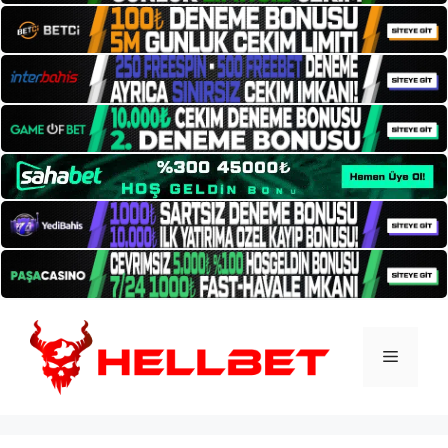
İçeriğe
atla
Menü