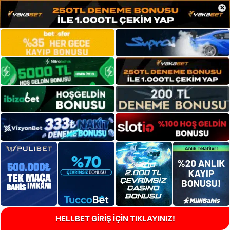
×
HELLBET GİRİŞ İÇİN TIKLAYINIZ!