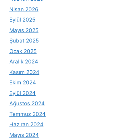
Nisan 2026
Eylül 2025
Mayıs 2025
Şubat 2025
Ocak 2025
Aralık 2024
Kasım 2024
Ekim 2024
Eylül 2024
Ağustos 2024
Temmuz 2024
Haziran 2024
Mayıs 2024