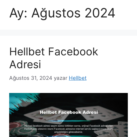
Ay:
Ağustos 2024
Hellbet Facebook
Adresi
Ağustos 31, 2024
yazar
Hellbet