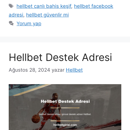
Etiketler
hellbet canlı bahis keşif
,
hellbet facebook
adresi
,
hellbet güvenlir mi
Yorum yap
Hellbet Destek Adresi
Ağustos 28, 2024
yazar
Hellbet