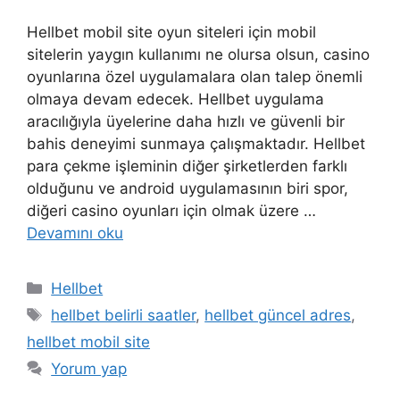
Hellbet mobil site oyun siteleri için mobil
sitelerin yaygın kullanımı ne olursa olsun, casino
oyunlarına özel uygulamalara olan talep önemli
olmaya devam edecek. Hellbet uygulama
aracılığıyla üyelerine daha hızlı ve güvenli bir
bahis deneyimi sunmaya çalışmaktadır. Hellbet
para çekme işleminin diğer şirketlerden farklı
olduğunu ve android uygulamasının biri spor,
diğeri casino oyunları için olmak üzere …
Devamını oku
Kategoriler
Hellbet
Etiketler
hellbet belirli saatler
,
hellbet güncel adres
,
hellbet mobil site
Yorum yap