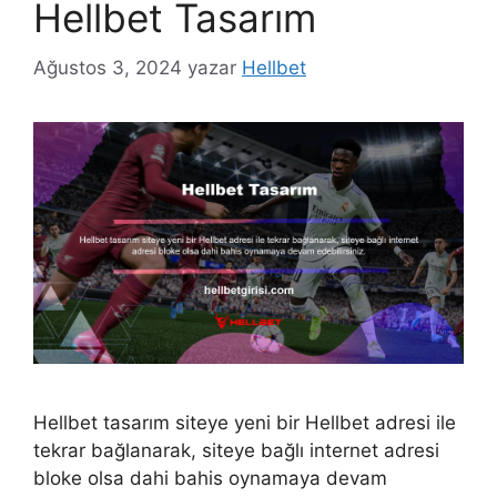
Hellbet Tasarım
Ağustos 3, 2024
yazar
Hellbet
Hellbet tasarım siteye yeni bir Hellbet adresi ile
tekrar bağlanarak, siteye bağlı internet adresi
bloke olsa dahi bahis oynamaya devam