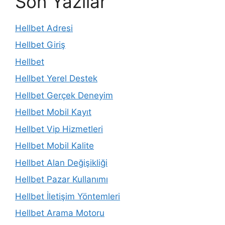
Son Yazılar
Hellbet Adresi
Hellbet Giriş
Hellbet
Hellbet Yerel Destek
Hellbet Gerçek Deneyim
Hellbet Mobil Kayıt
Hellbet Vip Hizmetleri
Hellbet Mobil Kalite
Hellbet Alan Değişikliği
Hellbet Pazar Kullanımı
Hellbet İletişim Yöntemleri
Hellbet Arama Motoru