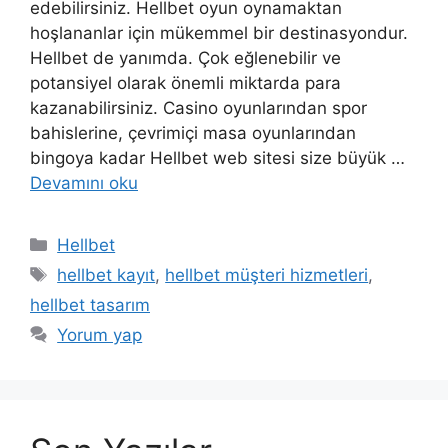
edebilirsiniz. Hellbet oyun oynamaktan
hoşlananlar için mükemmel bir destinasyondur.
Hellbet de yanımda. Çok eğlenebilir ve
potansiyel olarak önemli miktarda para
kazanabilirsiniz. Casino oyunlarından spor
bahislerine, çevrimiçi masa oyunlarından
bingoya kadar Hellbet web sitesi size büyük …
Devamını oku
Kategoriler
Hellbet
Etiketler
hellbet kayıt
,
hellbet müşteri hizmetleri
,
hellbet tasarım
Yorum yap