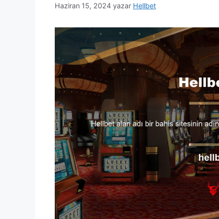
Haziran 15, 2024
yazar
Hellbet