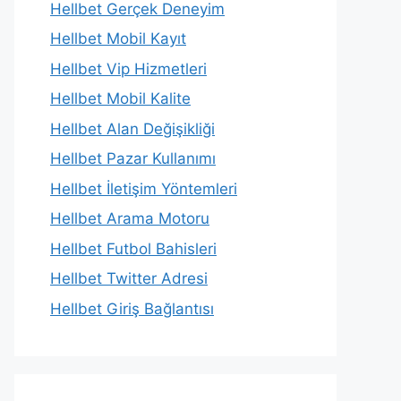
Hellbet Gerçek Deneyim
Hellbet Mobil Kayıt
Hellbet Vip Hizmetleri
Hellbet Mobil Kalite
Hellbet Alan Değişikliği
Hellbet Pazar Kullanımı
Hellbet İletişim Yöntemleri
Hellbet Arama Motoru
Hellbet Futbol Bahisleri
Hellbet Twitter Adresi
Hellbet Giriş Bağlantısı