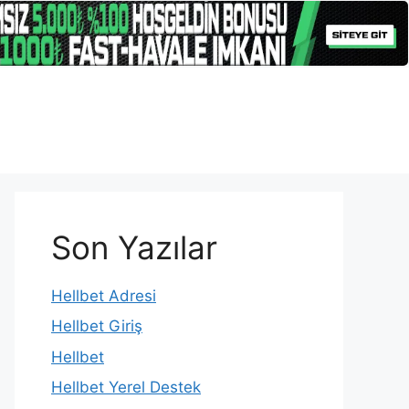
Son Yazılar
Hellbet Adresi
Hellbet Giriş
Hellbet
Hellbet Yerel Destek