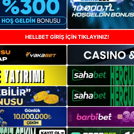
HELLBET GİRİŞ İÇİN TIKLAYINIZ!