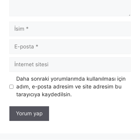
İsim
E-
posta
İnternet
sitesi
Daha sonraki yorumlarımda kullanılması için
adım, e-posta adresim ve site adresim bu
tarayıcıya kaydedilsin.