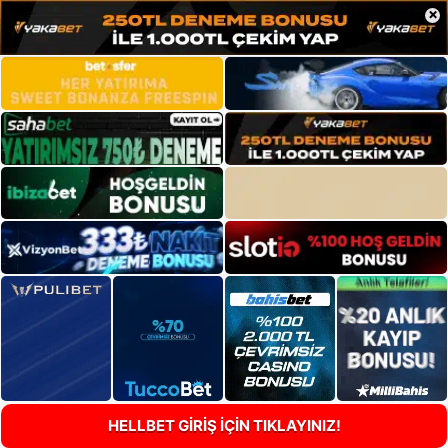
×
HELLBET GİRİŞ İÇİN TIKLAYINIZ!