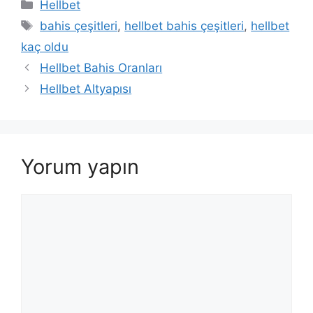
Kategoriler
Hellbet
Etiketler
bahis çeşitleri
,
hellbet bahis çeşitleri
,
hellbet
kaç oldu
Hellbet Bahis Oranları
Hellbet Altyapısı
Yorum yapın
Yorum