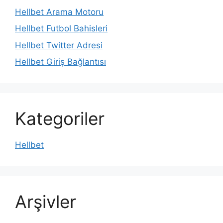
Hellbet Arama Motoru
Hellbet Futbol Bahisleri
Hellbet Twitter Adresi
Hellbet Giriş Bağlantısı
Kategoriler
Hellbet
Arşivler