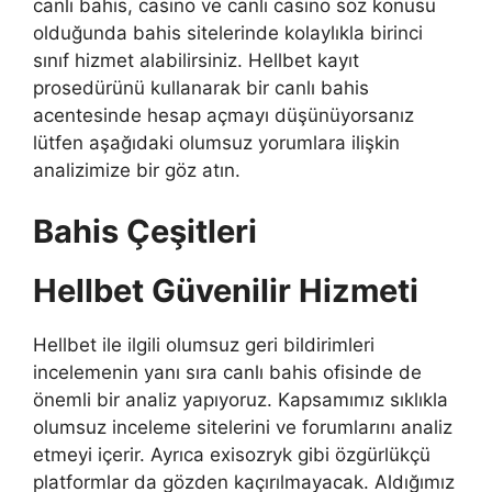
canlı bahis, casino ve canlı casino söz konusu
olduğunda bahis sitelerinde kolaylıkla birinci
sınıf hizmet alabilirsiniz. Hellbet kayıt
prosedürünü kullanarak bir canlı bahis
acentesinde hesap açmayı düşünüyorsanız
lütfen aşağıdaki olumsuz yorumlara ilişkin
analizimize bir göz atın.
Bahis Çeşitleri
Hellbet Güvenilir Hizmeti
Hellbet ile ilgili olumsuz geri bildirimleri
incelemenin yanı sıra canlı bahis ofisinde de
önemli bir analiz yapıyoruz. Kapsamımız sıklıkla
olumsuz inceleme sitelerini ve forumlarını analiz
etmeyi içerir. Ayrıca exisozryk gibi özgürlükçü
platformlar da gözden kaçırılmayacak. Aldığımız