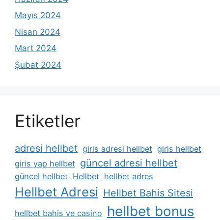
Mayıs 2024
Nisan 2024
Mart 2024
Şubat 2024
Etiketler
adresi hellbet
giris adresi hellbet
giris hellbet
güncel adresi hellbet
giris yap hellbet
güncel hellbet
Hellbet
hellbet adres
Hellbet Adresi
Hellbet Bahis Sitesi
hellbet bonus
hellbet bahis ve casino