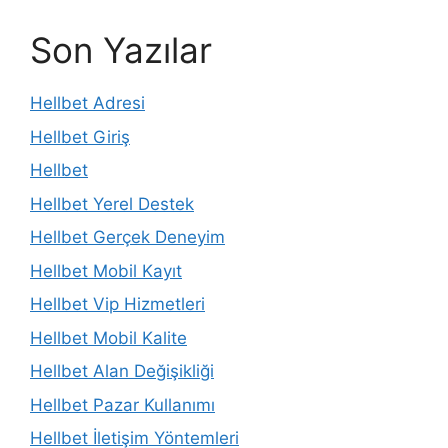
Son Yazılar
Hellbet Adresi
Hellbet Giriş
Hellbet
Hellbet Yerel Destek
Hellbet Gerçek Deneyim
Hellbet Mobil Kayıt
Hellbet Vip Hizmetleri
Hellbet Mobil Kalite
Hellbet Alan Değişikliği
Hellbet Pazar Kullanımı
Hellbet İletişim Yöntemleri