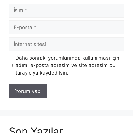
İsim
E-
posta
İnternet
sitesi
Daha sonraki yorumlarımda kullanılması için
adım, e-posta adresim ve site adresim bu
tarayıcıya kaydedilsin.
Son Yazılar