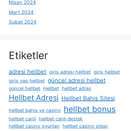
Nisan 2024
Mart 2024
Şubat 2024
Etiketler
adresi hellbet
giris adresi hellbet
giris hellbet
güncel adresi hellbet
giris yap hellbet
güncel hellbet
Hellbet
hellbet adres
Hellbet Adresi
Hellbet Bahis Sitesi
hellbet bonus
hellbet bahis ve casino
hellbet canli
hellbet canlı destek
hellbet casino oyunları
hellbet casino sitesi