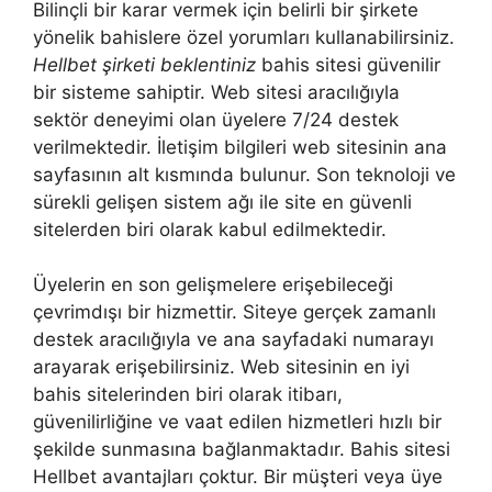
Bilinçli bir karar vermek için belirli bir şirkete
yönelik bahislere özel yorumları kullanabilirsiniz.
Hellbet şirketi beklentiniz
bahis sitesi güvenilir
bir sisteme sahiptir. Web sitesi aracılığıyla
sektör deneyimi olan üyelere 7/24 destek
verilmektedir. İletişim bilgileri web sitesinin ana
sayfasının alt kısmında bulunur. Son teknoloji ve
sürekli gelişen sistem ağı ile site en güvenli
sitelerden biri olarak kabul edilmektedir.
Üyelerin en son gelişmelere erişebileceği
çevrimdışı bir hizmettir. Siteye gerçek zamanlı
destek aracılığıyla ve ana sayfadaki numarayı
arayarak erişebilirsiniz. Web sitesinin en iyi
bahis sitelerinden biri olarak itibarı,
güvenilirliğine ve vaat edilen hizmetleri hızlı bir
şekilde sunmasına bağlanmaktadır. Bahis sitesi
Hellbet avantajları çoktur. Bir müşteri veya üye