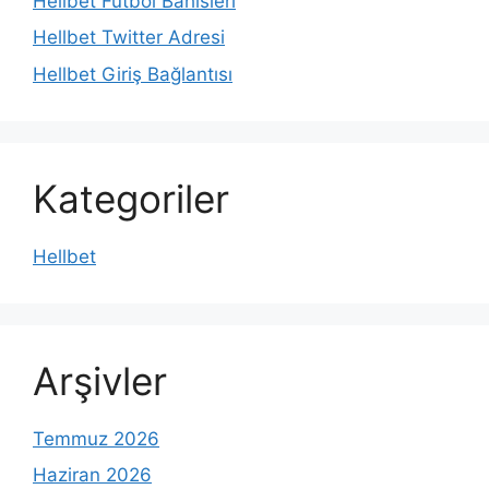
Hellbet Futbol Bahisleri
Hellbet Twitter Adresi
Hellbet Giriş Bağlantısı
Kategoriler
Hellbet
Arşivler
Temmuz 2026
Haziran 2026