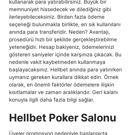
kullanarak para yatırabilirsiniz. Büyük bir
memnuniyet hissedecek ve dilediğiniz gibi
ilerleyebileceksiniz. Birden fazla ödeme
seçeneği bulunmakla birlikte, en sık kullanılanı
anında para transferidir. Neden? Avantajı,
prosedürü hızlı bir şekilde gerçekleştirebilme
yeteneğidir. Hesap bakiyeniz, ödemelerinizi
gösteren saniyeler içinde karşınıza çıkacak. Bu
nedenle vakit kaybetmeden kullanmaya
başlayacaksınız. Hellbet anında para yatırırken
uymanız gereken kurallara dikkat edin. Örnek
olarak, en önemli faktörler ödemelere ilişkin
kısıtlamalar ve zaman aralıklarıdır. Geri kalanı
konuyla ilgili daha fazla bilgi sağlar.
Hellbet Poker Salonu
Üyeler promosyon nedeniyle başlangıçta