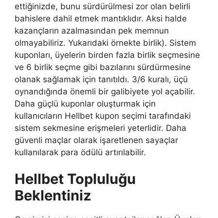
ettiğinizde, bunu sürdürülmesi zor olan belirli
bahislere dahil etmek mantıklıdır. Aksi halde
kazançların azalmasından pek memnun
olmayabiliriz. Yukarıdaki örnekte birlik). Sistem
kuponları, üyelerin birden fazla birlik seçmesine
ve 6 birlik seçme gibi bazılarını sürdürmesine
olanak sağlamak için tanıtıldı. 3/6 kuralı, üçü
oynandığında önemli bir galibiyete yol açabilir.
Daha güçlü kuponlar oluşturmak için
kullanıcıların Hellbet kupon seçimi tarafındaki
sistem sekmesine erişmeleri yeterlidir. Daha
güvenli maçlar olarak işaretlenen sayaçlar
kullanılarak para ödülü artırılabilir.
Hellbet Topluluğu
Beklentiniz