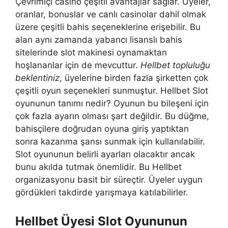
Çevrimiçi casino çeşitli avantajlar sağlar. Üyeler,
oranlar, bonuslar ve canlı casinolar dahil olmak
üzere çeşitli bahis seçeneklerine erişebilir. Bu
alan aynı zamanda yabancı lisanslı bahis
sitelerinde slot makinesi oynamaktan
hoşlananlar için de mevcuttur.
Hellbet topluluğu
beklentiniz
, üyelerine birden fazla şirketten çok
çeşitli oyun seçenekleri sunmuştur. Hellbet Slot
oyununun tanımı nedir? Oyunun bu bileşeni için
çok fazla ayarın olması şart değildir. Bu düğme,
bahisçilere doğrudan oyuna giriş yaptıktan
sonra kazanma şansı sunmak için kullanılabilir.
Slot oyununun belirli ayarları olacaktır ancak
bunu akılda tutmak önemlidir. Bu Hellbet
organizasyonu basit bir süreçtir. Üyeler uygun
gördükleri takdirde yarışmaya katılabilirler.
Hellbet Üyesi Slot Oyununun