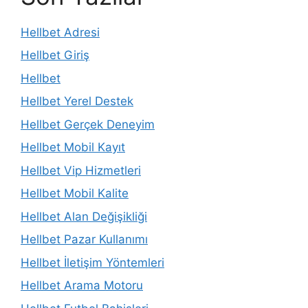
Hellbet Adresi
Hellbet Giriş
Hellbet
Hellbet Yerel Destek
Hellbet Gerçek Deneyim
Hellbet Mobil Kayıt
Hellbet Vip Hizmetleri
Hellbet Mobil Kalite
Hellbet Alan Değişikliği
Hellbet Pazar Kullanımı
Hellbet İletişim Yöntemleri
Hellbet Arama Motoru