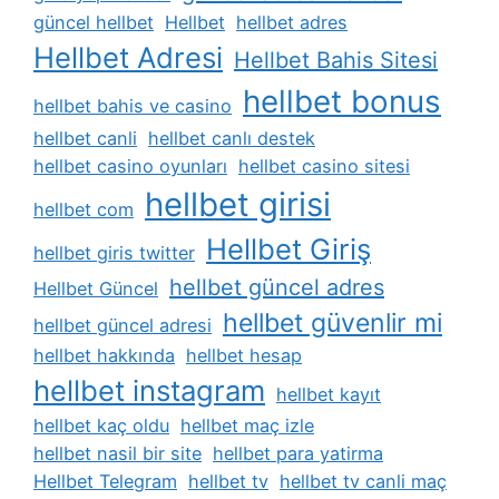
güncel hellbet
Hellbet
hellbet adres
Hellbet Adresi
Hellbet Bahis Sitesi
hellbet bonus
hellbet bahis ve casino
hellbet canli
hellbet canlı destek
hellbet casino oyunları
hellbet casino sitesi
hellbet girisi
hellbet com
Hellbet Giriş
hellbet giris twitter
hellbet güncel adres
Hellbet Güncel
hellbet güvenlir mi
hellbet güncel adresi
hellbet hakkında
hellbet hesap
hellbet instagram
hellbet kayıt
hellbet kaç oldu
hellbet maç izle
hellbet nasil bir site
hellbet para yatirma
Hellbet Telegram
hellbet tv
hellbet tv canli maç