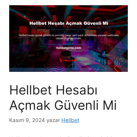
Hellbet Hesabı
Açmak Güvenli Mi
Kasım 9, 2024
yazar
Hellbet