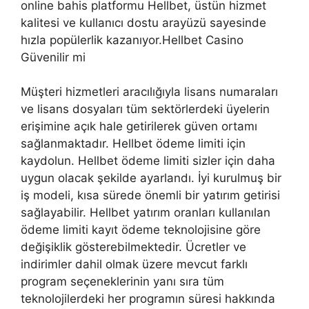
online bahis platformu Hellbet, üstün hizmet
kalitesi ve kullanıcı dostu arayüzü sayesinde
hızla popülerlik kazanıyor.Hellbet Casino
Güvenilir mi
Müşteri hizmetleri aracılığıyla lisans numaraları
ve lisans dosyaları tüm sektörlerdeki üyelerin
erişimine açık hale getirilerek güven ortamı
sağlanmaktadır. Hellbet ödeme limiti için
kaydolun. Hellbet ödeme limiti sizler için daha
uygun olacak şekilde ayarlandı. İyi kurulmuş bir
iş modeli, kısa sürede önemli bir yatırım getirisi
sağlayabilir. Hellbet yatırım oranları kullanılan
ödeme limiti kayıt ödeme teknolojisine göre
değişiklik gösterebilmektedir. Ücretler ve
indirimler dahil olmak üzere mevcut farklı
program seçeneklerinin yanı sıra tüm
teknolojilerdeki her programın süresi hakkında