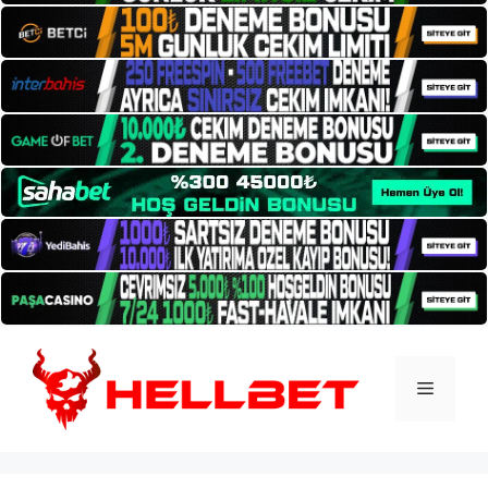
İçeriğe
atla
Menü