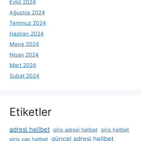
Eylül 2024
Ağustos 2024
Temmuz 2024
Haziran 2024
Mayıs 2024
Nisan 2024
Mart 2024
Şubat 2024
Etiketler
adresi hellbet
giris adresi hellbet
giris hellbet
güncel adresi hellbet
giris yap hellbet