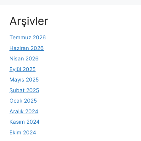
Arşivler
Temmuz 2026
Haziran 2026
Nisan 2026
Eylül 2025
Mayıs 2025
Şubat 2025
Ocak 2025
Aralık 2024
Kasım 2024
Ekim 2024