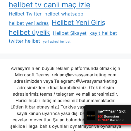
hellbet tv canli maç izle
Hellbet Twitter
hellbet whatsapp
Hellbet Yeni Giriş
hellbet yeni adres
hellbet üyelik
Hellbet Şikayet
kayit hellbet
twitter hellbet
yeni adresi hellbet
Avrasya'nın en büyük reklam platformunda olmak için
Microsoft Teams:
reklam@avrasyamarketing.com
adresimizden veya Telegram: @Avrasyamarketing
adresimizden irtibat kurabilirsiniz. (Tek iletişim
adreslerimiz teams / telegram ve mail adresimizdir.
Harici hiçbir iletişim adresimiz bulunmamaktadır.
Lütfen itibar etmeyiniz.) Türkiye yasalarına göre 7258
sayılı kanun uyarınca yasa dışı bahis oynamanın
cezaları mevcuttur. Şu an bulunduğunuz site hiç bir
şekilde illegal bahis oyunları oynatmıyor ve oynamaya