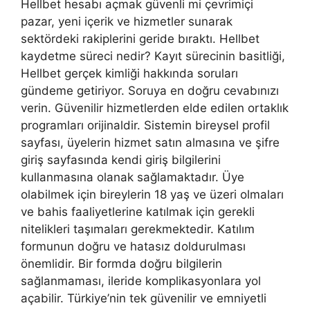
Hellbet hesabı açmak güvenli mi çevrimiçi
pazar, yeni içerik ve hizmetler sunarak
sektördeki rakiplerini geride bıraktı. Hellbet
kaydetme süreci nedir? Kayıt sürecinin basitliği,
Hellbet gerçek kimliği hakkında soruları
gündeme getiriyor. Soruya en doğru cevabınızı
verin. Güvenilir hizmetlerden elde edilen ortaklık
programları orijinaldir. Sistemin bireysel profil
sayfası, üyelerin hizmet satın almasına ve şifre
giriş sayfasında kendi giriş bilgilerini
kullanmasına olanak sağlamaktadır. Üye
olabilmek için bireylerin 18 yaş ve üzeri olmaları
ve bahis faaliyetlerine katılmak için gerekli
nitelikleri taşımaları gerekmektedir. Katılım
formunun doğru ve hatasız doldurulması
önemlidir. Bir formda doğru bilgilerin
sağlanmaması, ileride komplikasyonlara yol
açabilir. Türkiye’nin tek güvenilir ve emniyetli