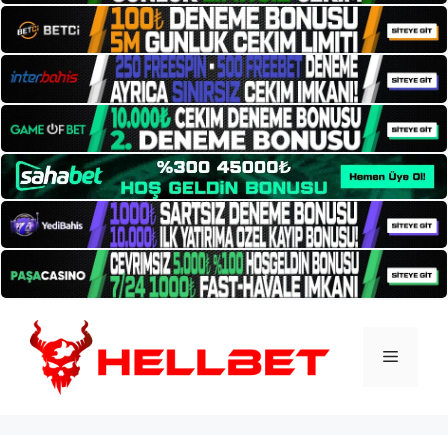
İçeriğe
atla
Menü