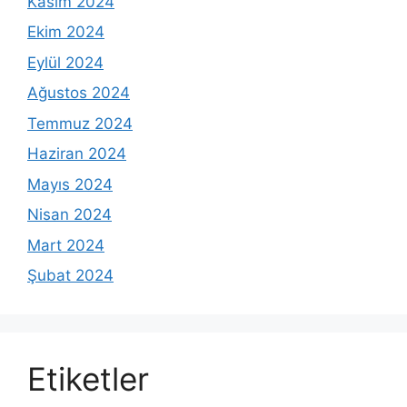
Kasım 2024
Ekim 2024
Eylül 2024
Ağustos 2024
Temmuz 2024
Haziran 2024
Mayıs 2024
Nisan 2024
Mart 2024
Şubat 2024
Etiketler