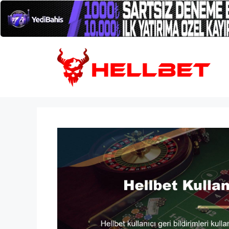
İçeriğe
atla