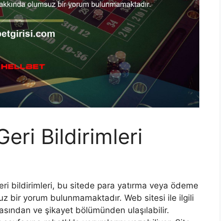
Geri Bildirimleri
ı geri bildirimleri, bu sitede para yatırma veya ödeme
uz bir yorum bulunmamaktadır. Web sitesi ile ilgili
asından ve şikayet bölümünden ulaşılabilir.