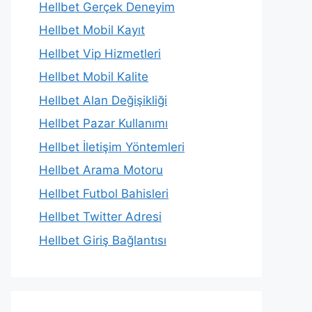
Hellbet Gerçek Deneyim
Hellbet Mobil Kayıt
Hellbet Vip Hizmetleri
Hellbet Mobil Kalite
Hellbet Alan Değişikliği
Hellbet Pazar Kullanımı
Hellbet İletişim Yöntemleri
Hellbet Arama Motoru
Hellbet Futbol Bahisleri
Hellbet Twitter Adresi
Hellbet Giriş Bağlantısı