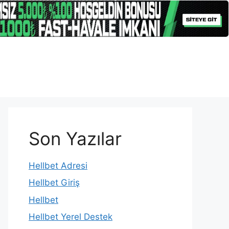
Son Yazılar
Hellbet Adresi
Hellbet Giriş
Hellbet
Hellbet Yerel Destek