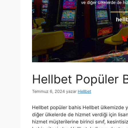
Hellbet Popüler 
Temmuz 6, 2024
yazar
Hellbet
Hellbet popüler bahis Hellbet ülkemizde ya
diğer ülkelerde de hizmet verdiği için lisan
hizmet müşterilerine birinci sınıf, kesintis