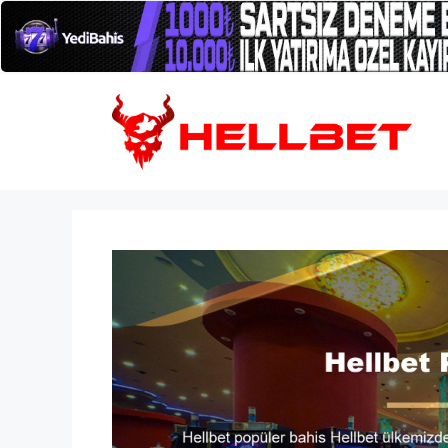
İçeriğe
atla