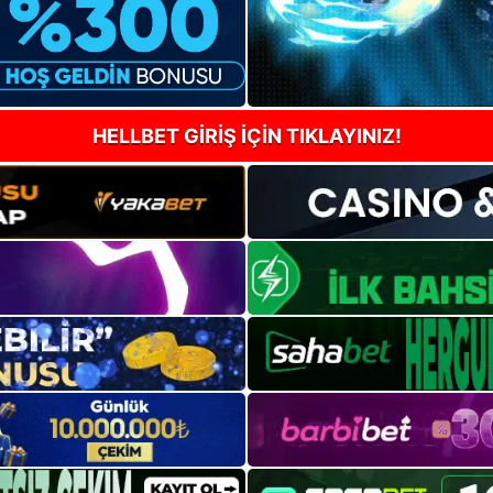
HELLBET GİRİŞ İÇİN TIKLAYINIZ!