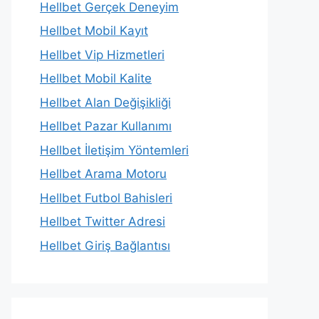
Hellbet Gerçek Deneyim
Hellbet Mobil Kayıt
Hellbet Vip Hizmetleri
Hellbet Mobil Kalite
Hellbet Alan Değişikliği
Hellbet Pazar Kullanımı
Hellbet İletişim Yöntemleri
Hellbet Arama Motoru
Hellbet Futbol Bahisleri
Hellbet Twitter Adresi
Hellbet Giriş Bağlantısı