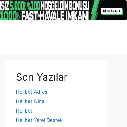
Son Yazılar
Hellbet Adresi
Hellbet Giriş
Hellbet
Hellbet Yerel Destek