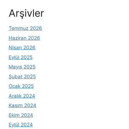
Arşivler
Temmuz 2026
Haziran 2026
Nisan 2026
Eylül 2025
Mayıs 2025
Şubat 2025
Ocak 2025
Aralık 2024
Kasım 2024
Ekim 2024
Eylül 2024