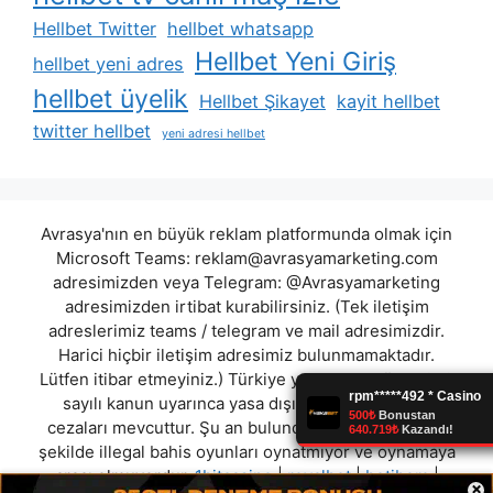
Hellbet Twitter
hellbet whatsapp
Hellbet Yeni Giriş
hellbet yeni adres
hellbet üyelik
Hellbet Şikayet
kayit hellbet
twitter hellbet
yeni adresi hellbet
Avrasya'nın en büyük reklam platformunda olmak için
Microsoft Teams:
reklam@avrasyamarketing.com
adresimizden veya Telegram: @Avrasyamarketing
adresimizden irtibat kurabilirsiniz. (Tek iletişim
adreslerimiz teams / telegram ve mail adresimizdir.
Harici hiçbir iletişim adresimiz bulunmamaktadır.
Lütfen itibar etmeyiniz.) Türkiye yasalarına göre 7258
sayılı kanun uyarınca yasa dışı bahis oynamanın
cezaları mevcuttur. Şu an bulunduğunuz site hiç bir
şekilde illegal bahis oyunları oynatmıyor ve oynamaya
aracı olmuyordur.
1bitcasino
|
royalbet
|
betibom
|
×