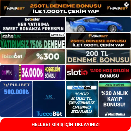
×
HELLBET GİRİŞ İÇİN TIKLAYINIZ!