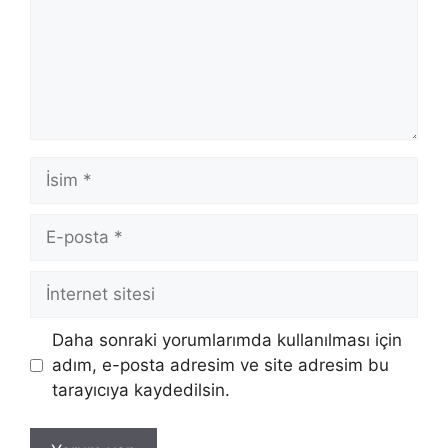
İsim
E-
posta
İnternet
sitesi
Daha sonraki yorumlarımda kullanılması için
adım, e-posta adresim ve site adresim bu
tarayıcıya kaydedilsin.