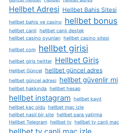
Hellbet Adresi
Hellbet Bahis Sitesi
hellbet bonus
hellbet bahis ve casino
hellbet canli
hellbet canlı destek
hellbet casino oyunları
hellbet casino sitesi
hellbet girisi
hellbet com
Hellbet Giriş
hellbet giris twitter
hellbet güncel adres
Hellbet Güncel
hellbet güvenlir mi
hellbet güncel adresi
hellbet hakkında
hellbet hesap
hellbet instagram
hellbet kayıt
hellbet kaç oldu
hellbet maç izle
hellbet nasil bir site
hellbet para yatirma
Hellbet Telegram
hellbet tv
hellbet tv canli maç
hellbet tv canli maç izle