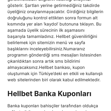
gösterir. Şartları yerine getirmediğiniz takdirde
üyeliğiniz onaylanmayacaktır. Girdiğiniz bilgilerin
doğruluğunu kontrol ettikten sonra formun alt
kısmında yer alan ‘kaydol’ butonuna tıklayın. Bu
aşamada üyelik sürecinin ilk aşamasını
başarıyla tamamladınız. Hellbet güvenilirliğini
belirlemek için sitemizin menü ve sayfa
başlıklarını inceleyebilirsiniz.Numaranız
programın gönderdiği sms mesajları listesinden
çıkarıldıktan sonra artık sms bildirimi
almayacaksınız.Hellbet bankası, kupon
oluşturmak için Türkiye’deki en etkili ve kullanışlı
web sitelerinden biri olarak kabul edilmektedir.
Hellbet Banka Kuponları
Banka kuponları bahisçiler tarafından oldukça