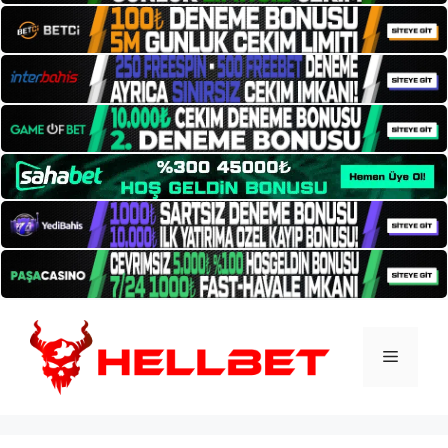
İçeriğe
atla
Menü