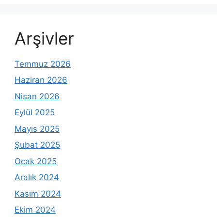
Arşivler
Temmuz 2026
Haziran 2026
Nisan 2026
Eylül 2025
Mayıs 2025
Şubat 2025
Ocak 2025
Aralık 2024
Kasım 2024
Ekim 2024