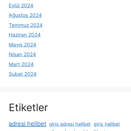
Eylül 2024
Ağustos 2024
Temmuz 2024
Haziran 2024
Mayıs 2024
Nisan 2024
Mart 2024
Şubat 2024
Etiketler
adresi hellbet
giris adresi hellbet
giris hellbet