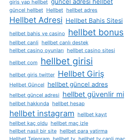
güncel adresi hellbet
giris yap hellbet
güncel hellbet
Hellbet
hellbet adres
Hellbet Adresi
Hellbet Bahis Sitesi
hellbet bonus
hellbet bahis ve casino
hellbet canli
hellbet canlı destek
hellbet casino oyunları
hellbet casino sitesi
hellbet girisi
hellbet com
Hellbet Giriş
hellbet giris twitter
hellbet güncel adres
Hellbet Güncel
hellbet güvenlir mi
hellbet güncel adresi
hellbet hakkında
hellbet hesap
hellbet instagram
hellbet kayıt
hellbet kaç oldu
hellbet maç izle
hellbet nasil bir site
hellbet para yatirma
Hellbet Telegram
hellbet tv
hellbet tv canli maç