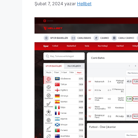
Şubat 7, 2024
yazar
Hellbet