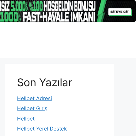
Son Yazılar
Hellbet Adresi
Hellbet Giriş
Hellbet
Hellbet Yerel Destek