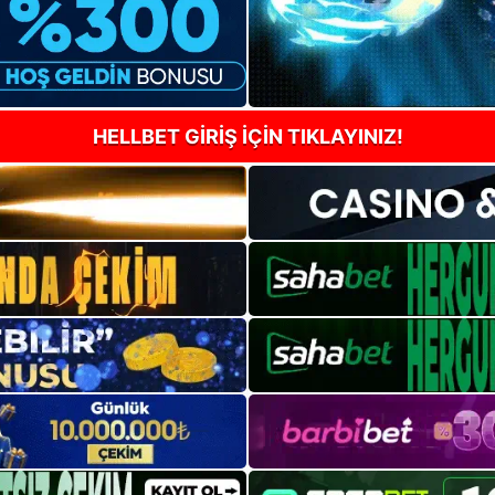
HELLBET GİRİŞ İÇİN TIKLAYINIZ!