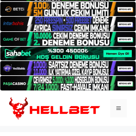
İçeriğe
atla
Menü