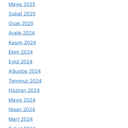
Mayıs 2025
Şubat 2025
Ocak 2025
Aralık 2024
Kasım 2024
Ekim 2024
Eylül 2024
Ağustos 2024
Temmuz 2024
Haziran 2024
Mayıs 2024
Nisan 2024
Mart 2024