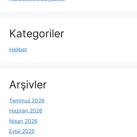
Kategoriler
Hellbet
Arşivler
Temmuz 2026
Haziran 2026
Nisan 2026
Eylül 2025