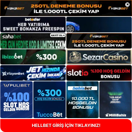
×
HELLBET GİRİŞ İÇİN TIKLAYINIZ!