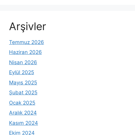
Arşivler
Temmuz 2026
Haziran 2026
Nisan 2026
Eylül 2025
Mayıs 2025
Şubat 2025
Ocak 2025
Aralık 2024
Kasım 2024
Ekim 2024