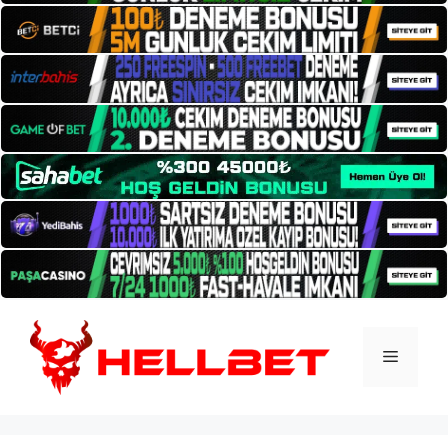
İçeriğe
atla
Menü