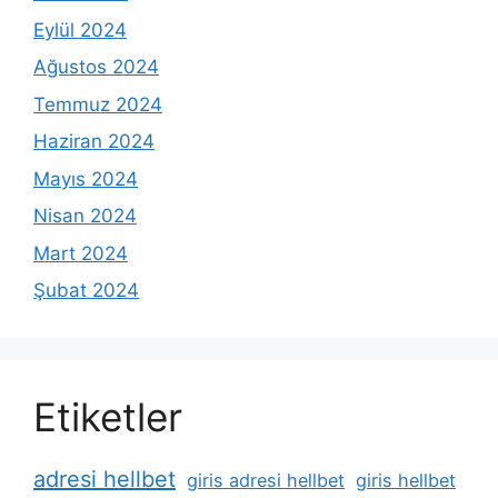
Eylül 2024
Ağustos 2024
Temmuz 2024
Haziran 2024
Mayıs 2024
Nisan 2024
Mart 2024
Şubat 2024
Etiketler
adresi hellbet
giris adresi hellbet
giris hellbet