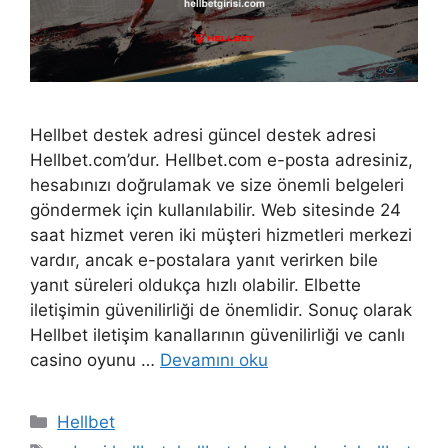
Hellbet destek adresi güncel destek adresi
Hellbet.com’dur. Hellbet.com e-posta adresiniz,
hesabınızı doğrulamak ve size önemli belgeleri
göndermek için kullanılabilir. Web sitesinde 24
saat hizmet veren iki müşteri hizmetleri merkezi
vardır, ancak e-postalara yanıt verirken bile
yanıt süreleri oldukça hızlı olabilir. Elbette
iletişimin güvenilirliği de önemlidir. Sonuç olarak
Hellbet iletişim kanallarının güvenilirliği ve canlı
casino oyunu …
Devamını oku
Kategoriler
Hellbet
Etiketler