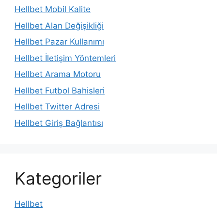
Hellbet Mobil Kalite
Hellbet Alan Değişikliği
Hellbet Pazar Kullanımı
Hellbet İletişim Yöntemleri
Hellbet Arama Motoru
Hellbet Futbol Bahisleri
Hellbet Twitter Adresi
Hellbet Giriş Bağlantısı
Kategoriler
Hellbet