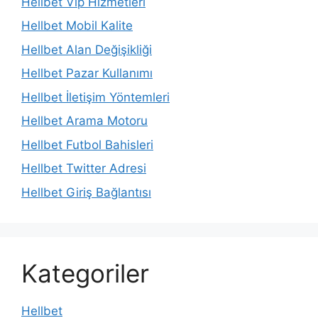
Hellbet Vip Hizmetleri
Hellbet Mobil Kalite
Hellbet Alan Değişikliği
Hellbet Pazar Kullanımı
Hellbet İletişim Yöntemleri
Hellbet Arama Motoru
Hellbet Futbol Bahisleri
Hellbet Twitter Adresi
Hellbet Giriş Bağlantısı
Kategoriler
Hellbet