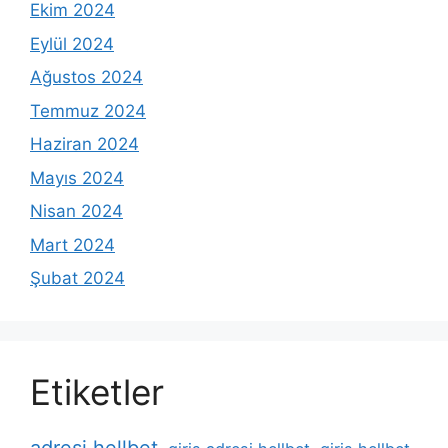
Ekim 2024
Eylül 2024
Ağustos 2024
Temmuz 2024
Haziran 2024
Mayıs 2024
Nisan 2024
Mart 2024
Şubat 2024
Etiketler