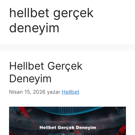
hellbet gerçek
deneyim
Hellbet Gerçek
Deneyim
Nisan 15, 2026
yazar
Hellbet