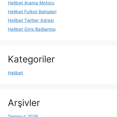
Hellbet Arama Motoru
Hellbet Futbol Bahisleri
Hellbet Twitter Adresi
Hellbet Giriş Bağlantısı
Kategoriler
Hellbet
Arşivler
Temmuz 2026