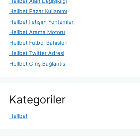
Hellbet Alan Değişikliği
Hellbet Pazar Kullanımı
Hellbet İletişim Yöntemleri
Hellbet Arama Motoru
Hellbet Futbol Bahisleri
Hellbet Twitter Adresi
Hellbet Giriş Bağlantısı
Kategoriler
Hellbet