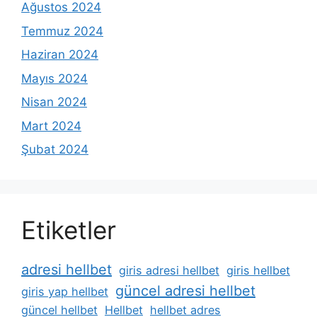
Ağustos 2024
Temmuz 2024
Haziran 2024
Mayıs 2024
Nisan 2024
Mart 2024
Şubat 2024
Etiketler
adresi hellbet
giris adresi hellbet
giris hellbet
güncel adresi hellbet
giris yap hellbet
güncel hellbet
Hellbet
hellbet adres