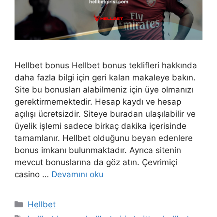
Hellbet bonus Hellbet bonus teklifleri hakkında
daha fazla bilgi için geri kalan makaleye bakın.
Site bu bonusları alabilmeniz için üye olmanızı
gerektirmemektedir. Hesap kaydı ve hesap
açılışı ücretsizdir. Siteye buradan ulaşılabilir ve
üyelik işlemi sadece birkaç dakika içerisinde
tamamlanır. Hellbet olduğunu beyan edenlere
bonus imkanı bulunmaktadır. Ayrıca sitenin
mevcut bonuslarına da göz atın. Çevrimiçi
casino …
Devamını oku
Kategoriler
Hellbet
Etiketler