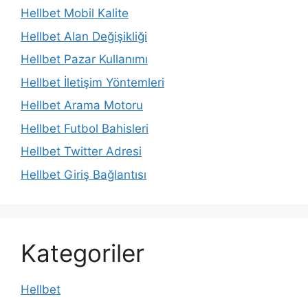
Hellbet Mobil Kalite
Hellbet Alan Değişikliği
Hellbet Pazar Kullanımı
Hellbet İletişim Yöntemleri
Hellbet Arama Motoru
Hellbet Futbol Bahisleri
Hellbet Twitter Adresi
Hellbet Giriş Bağlantısı
Kategoriler
Hellbet