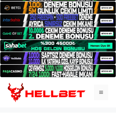
İçeriğe
atla
Menü