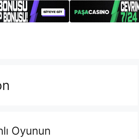
on
nlı Oyunun