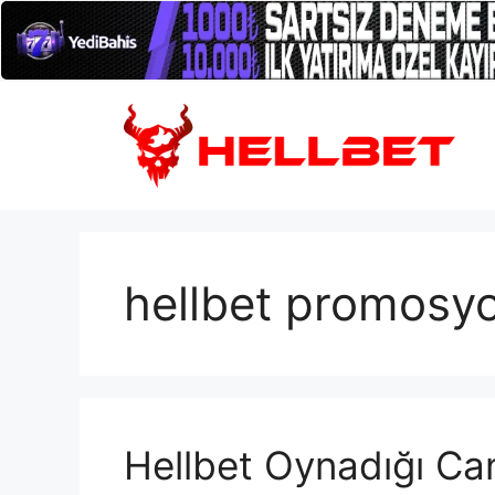
İçeriğe
atla
hellbet promosy
Hellbet Oynadığı Ca