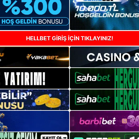
HELLBET GİRİŞ İÇİN TIKLAYINIZ!