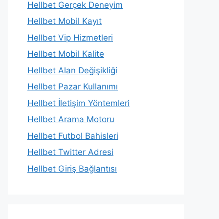
Hellbet Gerçek Deneyim
Hellbet Mobil Kayıt
Hellbet Vip Hizmetleri
Hellbet Mobil Kalite
Hellbet Alan Değişikliği
Hellbet Pazar Kullanımı
Hellbet İletişim Yöntemleri
Hellbet Arama Motoru
Hellbet Futbol Bahisleri
Hellbet Twitter Adresi
Hellbet Giriş Bağlantısı