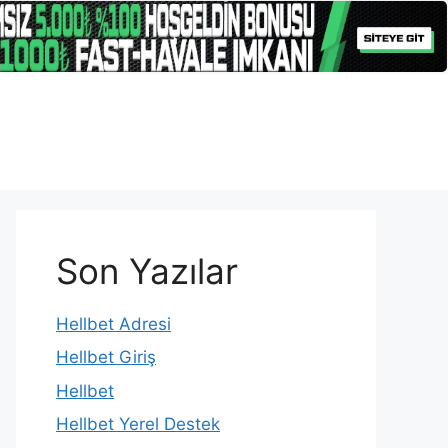
Son Yazılar
Hellbet Adresi
Hellbet Giriş
Hellbet
Hellbet Yerel Destek