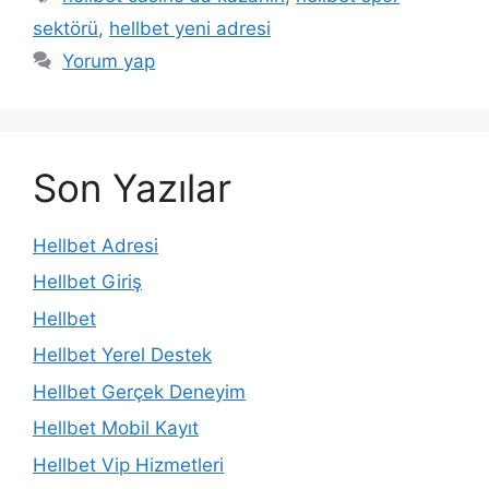
sektörü
,
hellbet yeni adresi
Yorum yap
Son Yazılar
Hellbet Adresi
Hellbet Giriş
Hellbet
Hellbet Yerel Destek
Hellbet Gerçek Deneyim
Hellbet Mobil Kayıt
Hellbet Vip Hizmetleri