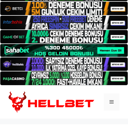
İçeriğe
atla
Menü