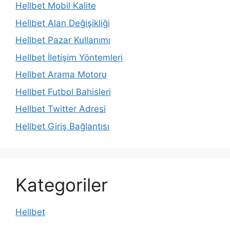
Hellbet Mobil Kalite
Hellbet Alan Değişikliği
Hellbet Pazar Kullanımı
Hellbet İletişim Yöntemleri
Hellbet Arama Motoru
Hellbet Futbol Bahisleri
Hellbet Twitter Adresi
Hellbet Giriş Bağlantısı
Kategoriler
Hellbet