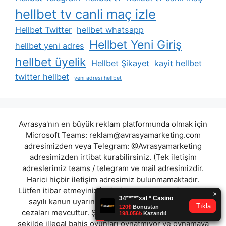
hellbet tv canli maç izle
Hellbet Twitter
hellbet whatsapp
Hellbet Yeni Giriş
hellbet yeni adres
hellbet üyelik
Hellbet Şikayet
kayit hellbet
twitter hellbet
yeni adresi hellbet
Avrasya'nın en büyük reklam platformunda olmak için
Microsoft Teams:
reklam@avrasyamarketing.com
adresimizden veya Telegram: @Avrasyamarketing
adresimizden irtibat kurabilirsiniz. (Tek iletişim
adreslerimiz teams / telegram ve mail adresimizdir.
Harici hiçbir iletişim adresimiz bulunmamaktadır.
Lütfen itibar etmeyiniz.) Türkiye yasalarına göre 7258
sayılı kanun uyarınca yasa dışı bahis oynamanın
cezaları mevcuttur. Şu an bulunduğunuz site hiç bir
şekilde illegal bahis oyunları oynatmıyor ve oynamaya