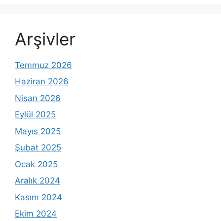
Arşivler
Temmuz 2026
Haziran 2026
Nisan 2026
Eylül 2025
Mayıs 2025
Şubat 2025
Ocak 2025
Aralık 2024
Kasım 2024
Ekim 2024