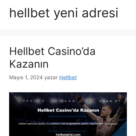
hellbet yeni adresi
Hellbet Casino’da
Kazanın
Mayıs 1, 2024
yazar
Hellbet