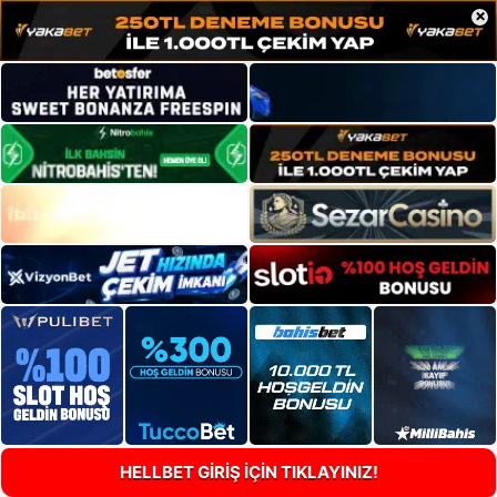
×
HELLBET GİRİŞ İÇİN TIKLAYINIZ!