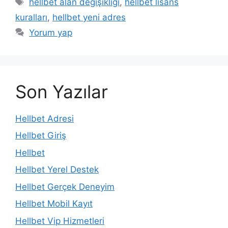
hellbet alan değişikliği
,
hellbet lisans
kuralları
,
hellbet yeni adres
Yorum yap
Son Yazılar
Hellbet Adresi
Hellbet Giriş
Hellbet
Hellbet Yerel Destek
Hellbet Gerçek Deneyim
Hellbet Mobil Kayıt
Hellbet Vip Hizmetleri